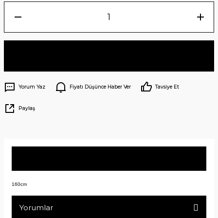
Sepete Ekle
Yorum Yaz
Fiyatı Düşünce Haber Ver
Tavsiye Et
Paylaş
Ürün Bilgisi
160cm
Yorumlar