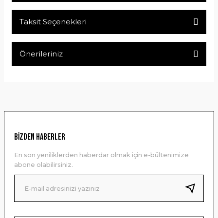
Taksit Seçenekleri
Bu ürüne ilk yorumu siz yapın!
Önerileriniz
Yorum Yaz
Bu ürünün fiyat bilgisi, resim, ürün açıklamalarında ve diğer
konularda yetersiz gördüğünüz noktaları öneri formunu
kullanarak tarafımıza iletebilirsiniz.
Görüş ve önerileriniz için teşekkür ederiz.
Ürün resmi kalitesiz, bozuk veya görüntülenemiyor.
BİZDEN HABERLER
Ürün açıklamasında eksik bilgiler bulunuyor.
En son yeniliklerden haberdar olmak için e-bültenimize
Ürün bilgilerinde hatalar bulunuyor.
abone olabilirsiniz.
Ürün fiyatı diğer sitelerden daha pahalı.
Bu ürüne benzer farklı alternatifler olmalı.