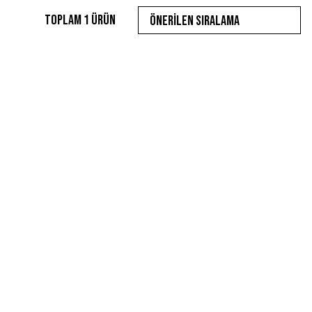
Toplam 1 ürün