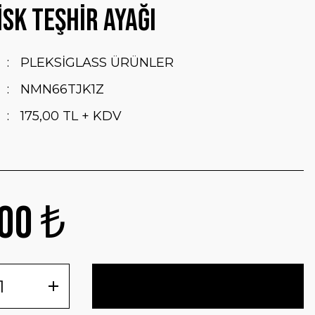
sk Teşhir Ayağı
PLEKSİGLASS ÜRÜNLER
NMN66TJK1Z
175,00 TL + KDV
00 ₺
Sepete Ekle