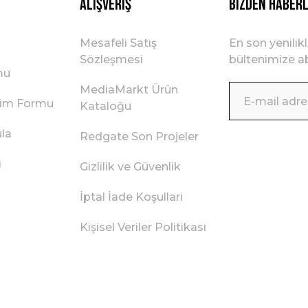
Alışveriş
BİZDEN HABER
Mesafeli Satış
En son yenilik
Sözleşmesi
bültenimize ab
mu
MediaMarkt Ürün
irim Formu
Kataloğu
ula
Redgate Son Projeler
i
Gizlilik ve Güvenlik
İptal İade Koşullari
Kişisel Veriler Politikası