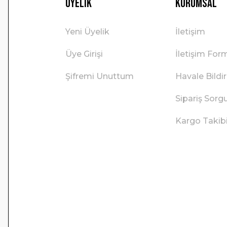
Üyelik
Kurumsal
Yeni Üyelik
İletişim
Üye Girişi
İletişim For
Şifremi Unuttum
Havale Bild
Sipariş Sorg
Kargo Takib