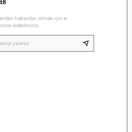
LER
lerden haberdar olmak için e-
one olabilirsiniz.