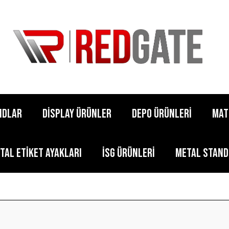
NDLAR
DİSPLAY ÜRÜNLER
DEPO ÜRÜNLERİ
MAT
ital Etiket Ayakları
İSG ÜRÜNLERİ
METAL STAND