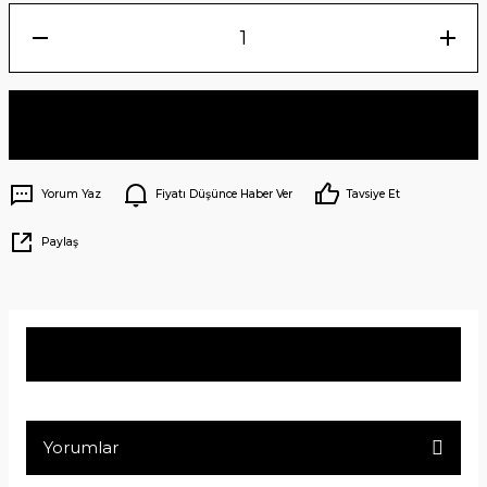
Sepete Ekle
Yorum Yaz
Fiyatı Düşünce Haber Ver
Tavsiye Et
Paylaş
Ürün Bilgisi
Yorumlar