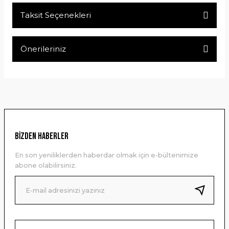
Taksit Seçenekleri
Bu ürüne ilk yorumu siz yapın!
Önerileriniz
Yorum Yaz
Bu ürünün fiyat bilgisi, resim, ürün açıklamalarında ve diğer
konularda yetersiz gördüğünüz noktaları öneri formunu
kullanarak tarafımıza iletebilirsiniz.
Görüş ve önerileriniz için teşekkür ederiz.
Ürün resmi kalitesiz, bozuk veya görüntülenemiyor.
BİZDEN HABERLER
Ürün açıklamasında eksik bilgiler bulunuyor.
En son yeniliklerden haberdar olmak için e-bültenimize
Ürün bilgilerinde hatalar bulunuyor.
abone olabilirsiniz.
Ürün fiyatı diğer sitelerden daha pahalı.
Bu ürüne benzer farklı alternatifler olmalı.