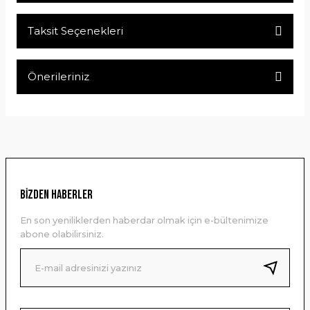
Taksit Seçenekleri
Bu ürüne ilk yorumu siz yapın!
Önerileriniz
Yorum Yaz
Bu ürünün fiyat bilgisi, resim, ürün açıklamalarında ve diğer
konularda yetersiz gördüğünüz noktaları öneri formunu
kullanarak tarafımıza iletebilirsiniz.
Görüş ve önerileriniz için teşekkür ederiz.
Ürün resmi kalitesiz, bozuk veya görüntülenemiyor.
BİZDEN HABERLER
Ürün açıklamasında eksik bilgiler bulunuyor.
En son yeniliklerden haberdar olmak için e-bültenimize
Ürün bilgilerinde hatalar bulunuyor.
abone olabilirsiniz.
Ürün fiyatı diğer sitelerden daha pahalı.
Bu ürüne benzer farklı alternatifler olmalı.