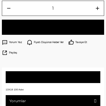
Sepete Ekle
Yorum Yaz
Fiyatı Düşünce Haber Ver
Tavsiye Et
Paylaş
Ürün Bilgisi
13X18 100 Adet
Yorumlar