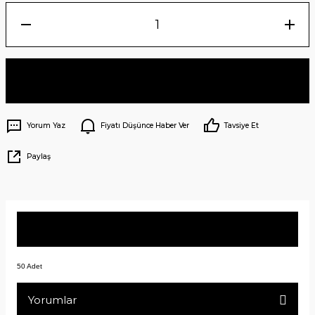
Sepete Ekle
Yorum Yaz
Fiyatı Düşünce Haber Ver
Tavsiye Et
Paylaş
Ürün Bilgisi
50 Adet
Yorumlar