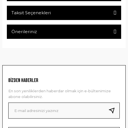
Taksit Seçenekleri
Bu ürüne ilk yorumu siz yapın!
Önerileriniz
Yorum Yaz
Bu ürünün fiyat bilgisi, resim, ürün açıklamalarında ve diğer
konularda yetersiz gördüğünüz noktaları öneri formunu
kullanarak tarafımıza iletebilirsiniz.
Görüş ve önerileriniz için teşekkür ederiz.
Ürün resmi kalitesiz, bozuk veya görüntülenemiyor.
BİZDEN HABERLER
Ürün açıklamasında eksik bilgiler bulunuyor.
En son yeniliklerden haberdar olmak için e-bültenimize
Ürün bilgilerinde hatalar bulunuyor.
abone olabilirsiniz.
Ürün fiyatı diğer sitelerden daha pahalı.
Bu ürüne benzer farklı alternatifler olmalı.