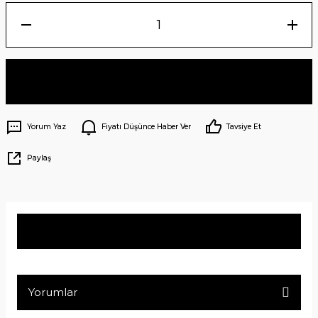
Sepete Ekle
Yorum Yaz
Fiyatı Düşünce Haber Ver
Tavsiye Et
Paylaş
Ürün Bilgisi
Yorumlar