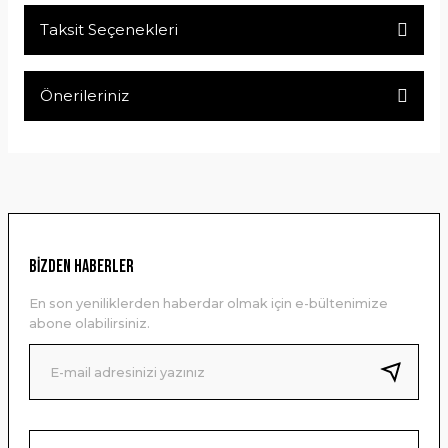
Taksit Seçenekleri
Bu ürüne ilk yorumu siz yapın!
Önerileriniz
Yorum Yaz
Bu ürünün fiyat bilgisi, resim, ürün açıklamalarında ve diğer
konularda yetersiz gördüğünüz noktaları öneri formunu
kullanarak tarafımıza iletebilirsiniz.
Görüş ve önerileriniz için teşekkür ederiz.
Ürün resmi kalitesiz, bozuk veya görüntülenemiyor.
BİZDEN HABERLER
Ürün açıklamasında eksik bilgiler bulunuyor.
En son yeniliklerden haberdar olmak için e-bültenimize
Ürün bilgilerinde hatalar bulunuyor.
abone olabilirsiniz.
Ürün fiyatı diğer sitelerden daha pahalı.
Bu ürüne benzer farklı alternatifler olmalı.