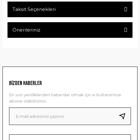
Taksit Seçenekleri
Bu ürüne ilk yorumu siz yapın!
Önerileriniz
Yorum Yaz
Bu ürünün fiyat bilgisi, resim, ürün açıklamalarında ve diğer
konularda yetersiz gördüğünüz noktaları öneri formunu
kullanarak tarafımıza iletebilirsiniz.
Görüş ve önerileriniz için teşekkür ederiz.
Ürün resmi kalitesiz, bozuk veya görüntülenemiyor.
BİZDEN HABERLER
Ürün açıklamasında eksik bilgiler bulunuyor.
En son yeniliklerden haberdar olmak için e-bültenimize
Ürün bilgilerinde hatalar bulunuyor.
abone olabilirsiniz.
Ürün fiyatı diğer sitelerden daha pahalı.
Bu ürüne benzer farklı alternatifler olmalı.