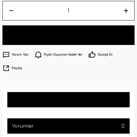
Sepete Ekle
Yorum Yaz
Fiyatı Düşünce Haber Ver
Tavsiye Et
Paylaş
Ürün Bilgisi
Yorumlar