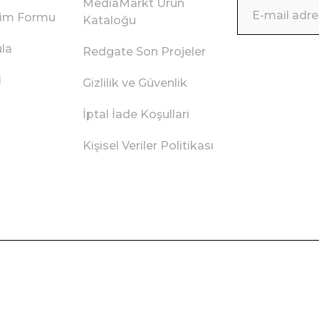
MediaMarkt Ürün
irim Formu
Kataloğu
ula
Redgate Son Projeler
i
Gizlilik ve Güvenlik
İptal İade Koşullari
Kişisel Veriler Politikası