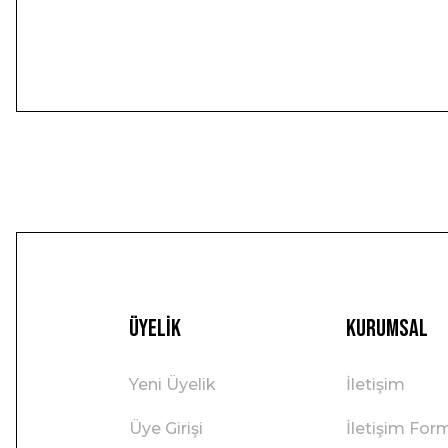
Üyelik
Kurumsal
Yeni Üyelik
İletişim
Üye Girişi
İletişim For