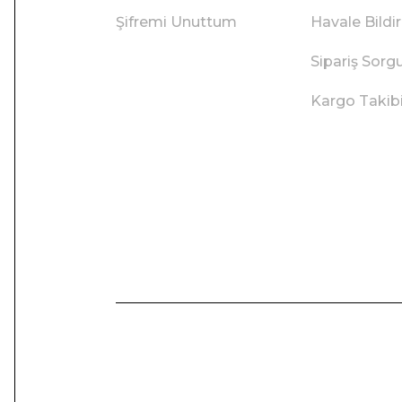
Şifremi Unuttum
Havale Bild
Sipariş Sorg
Kargo Takib