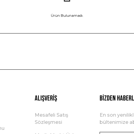
Ürün Bulunamadı.
Alışveriş
BİZDEN HABER
Mesafeli Satış
En son yenilik
Sözleşmesi
bültenimize ab
mu