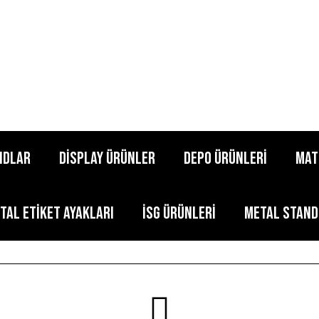
NDLAR
DİSPLAY ÜRÜNLER
DEPO ÜRÜNLERİ
MAT
ital Etiket Ayakları
İSG ÜRÜNLERİ
METAL STAND